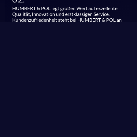
HUMBERT & POL legt großen Wert auf exzellente
Qualität, Innovation und erstklassigen Service.
Kundenzufriedenheit steht bei HUMBERT & POL an
erster Stelle.
Nur im Team sind wir stark: Unsere MitarbeiterInnen
machen nicht nur einen Job – zusammen sind wir
HUMBERT & POL und geben jeden Tag unser Bestes.
PRODUKTE &
KATEGORIEN