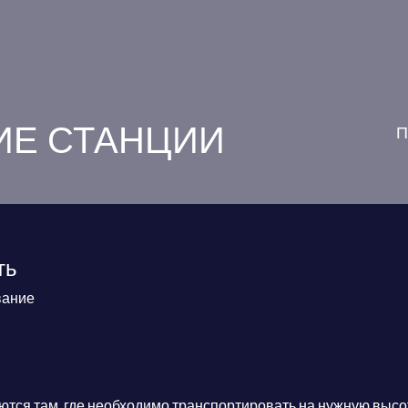
Е СТАНЦИИ
П
ть
вание
ся там, где необходимо транспортировать на нужную высо