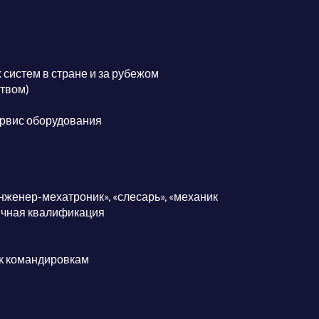
систем в стране и за рубежом
ством)
ервис оборудования
нженер-мехатроник», «слесарь», «механик
ичная квалификация
 к командировкам