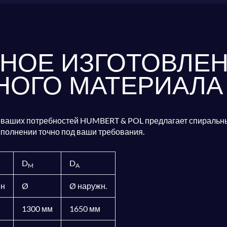
НОЕ ИЗГОТОВЛЕН
НОГО МАТЕРИАЛА
т ваших потребностей HUMBERT & POL предлагает спиральные
сполнении точно под ваши требования.
D
D
M
A
ин
Ø
Ø наружн.
1300 мм
1650 мм