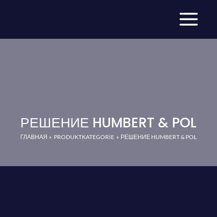
Перейти
к
содержимому
РЕШЕНИЕ HUMBERT & POL
ГЛАВНАЯ
PRODUKTKATEGORIE
РЕШЕНИЕ HUMBERT & POL